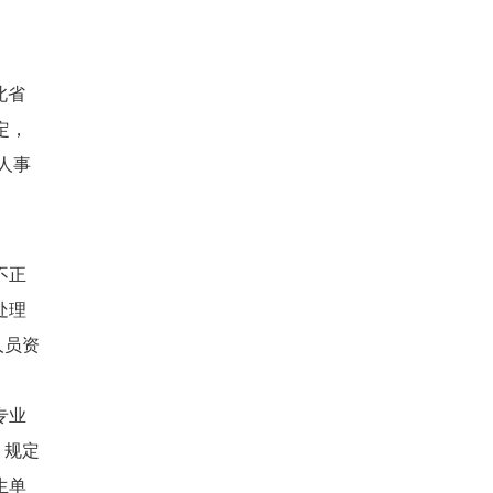
北省
定，
人事
不正
处理
人员资
专业
》规定
生单