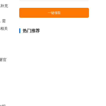
或补充
一键领取
。
，需
传相关
热门推荐
署官