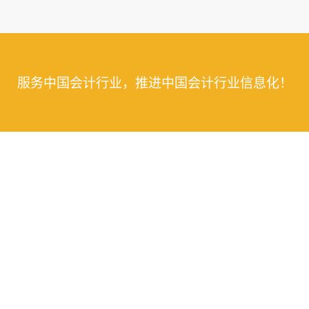
服务中国会计行业，推进中国会计行业信息化！
校
服务
课中心
支付方式
线题库
服务协议
播课程
版权声明
账实操
商务合作